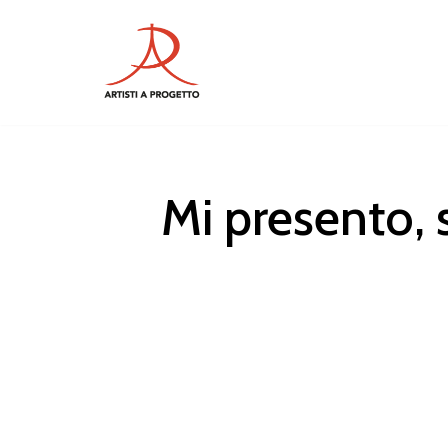
Vai
al
contenuto
Mi presento,