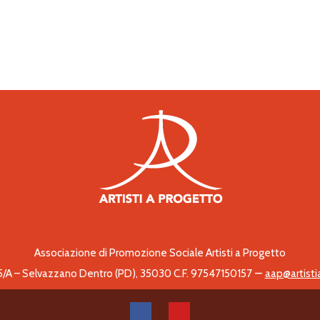
Associazione di Promozione Sociale Artisti a Progetto
–
 5/A – Selvazzano Dentro (PD), 35030 C.F. 97547150157
aap@artisti