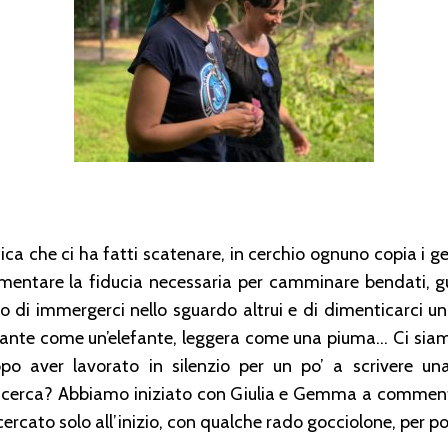
a che ci ha fatti scatenare, in cerchio ognuno copia i ges
mentare la fiducia necessaria per camminare bendati, g
 di immergerci nello sguardo altrui e di dimenticarci un 
sante come un’elefante, leggera come una piuma… Ci sia
po aver lavorato in silenzio per un po’ a scrivere un
cerca? Abbiamo iniziato con Giulia e Gemma a commentar
rcato solo all’inizio, con qualche rado gocciolone, per poi