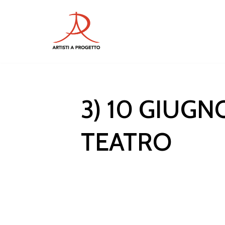
Vai
al
contenuto
3) 10 GIUGN
TEATRO