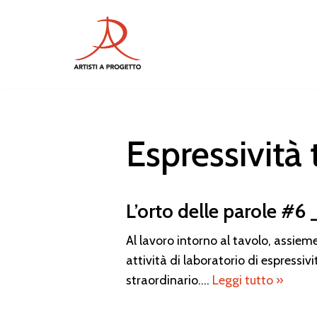
Vai
al
contenuto
Espressività 
L’orto delle parole #6 _
Al lavoro intorno al tavolo, assi
attività di laboratorio di espressiv
straordinario.…
Leggi tutto »