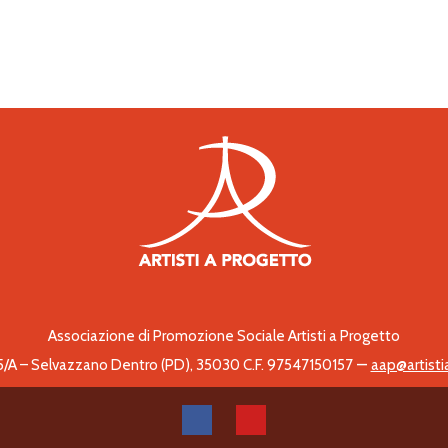
Associazione di Promozione Sociale Artisti a Progetto
–
 5/A – Selvazzano Dentro (PD), 35030 C.F. 97547150157
aap@artisti