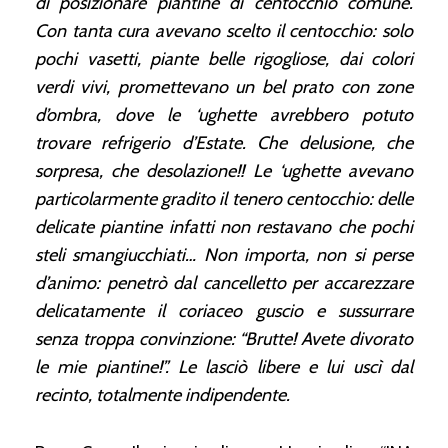
di posizionare piantine di centocchio comune.
Con tanta cura avevano scelto il centocchio: solo
pochi vasetti, piante belle rigogliose, dai colori
verdi vivi, promettevano un bel prato con zone
d’ombra, dove le ‘ughette avrebbero potuto
trovare refrigerio d’Estate. Che delusione, che
sorpresa, che desolazione!! Le ‘ughette avevano
particolarmente gradito il tenero centocchio: delle
delicate piantine infatti non restavano che pochi
steli smangiucchiati… Non importa, non si perse
d’animo: penetrò dal cancelletto per accarezzare
delicatamente il coriaceo guscio e sussurrare
senza troppa convinzione: “Brutte! Avete divorato
le mie piantine!”. Le lasciò libere e lui uscì dal
recinto, totalmente indipendente.