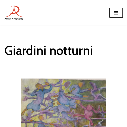
Vai
al
contenuto
Giardini notturni