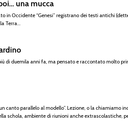
 poi… una mucca
mato in Occidente “Genesi” registrano dei testi antichi (de
lla Terra…
iardino
iù di duemila anni fa, ma pensato e raccontato molto prim
 un canto parallelo al modello”. Lezione, o la chiamiamo in
ella schola, ambiente di riunioni anche extrascolastiche, p